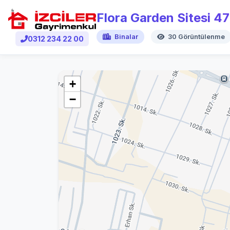
Flora Garden Sitesi 4
Binalar
30 Görüntülenme
0312 234 22 00
+
−