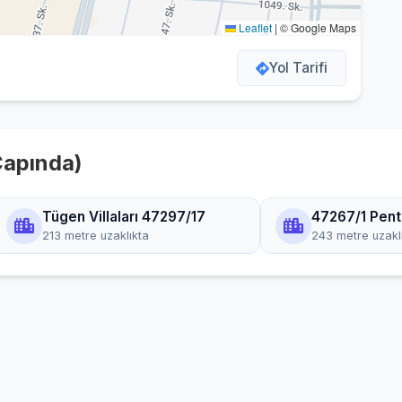
Leaflet
|
© Google Maps
Yol Tarifi
Çapında)
Tügen Villaları 47297/17
47267/1 Pent
213 metre uzaklıkta
243 metre uzakl