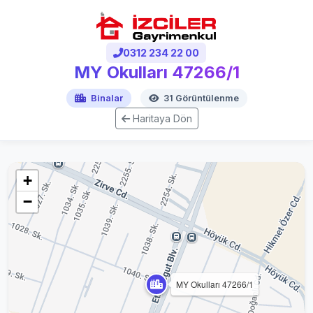
0312 234 22 00
MY Okulları 47266/1
Binalar
31 Görüntülenme
Haritaya Dön
+
−
MY Okulları 47266/1